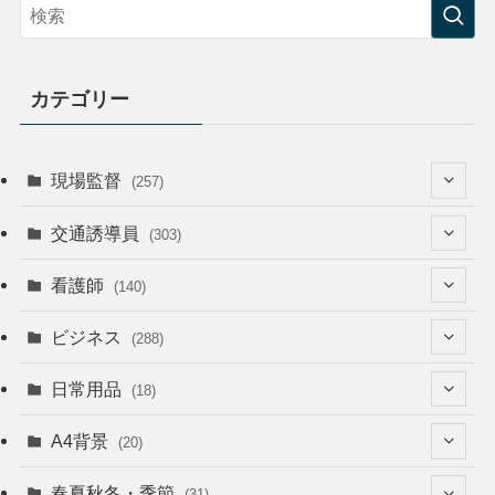
カテゴリー
現場監督
(257)
(52)
交通誘導員
(303)
(74)
(64)
看護師
(140)
(68)
(53)
(53)
ビジネス
(288)
(26)
(55)
(36)
(120)
日常用品
(18)
(28)
(51)
(22)
(12)
(168)
(6)
A4背景
(20)
(37)
(52)
(18)
(49)
(8)
(13)
(5)
春夏秋冬・季節
(31)