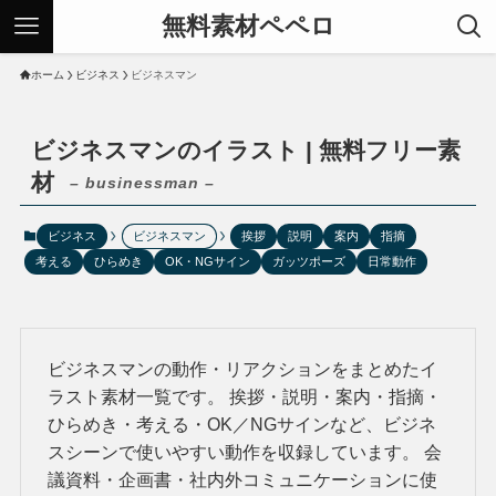
無料素材ペペロ
ホーム
ビジネス
ビジネスマン
ビジネスマンのイラスト | 無料フリー素
材
– businessman –
ビジネス
ビジネスマン
挨拶
説明
案内
指摘
考える
ひらめき
OK・NGサイン
ガッツポーズ
日常動作
ビジネスマンの動作・リアクションをまとめたイ
ラスト素材一覧です。 挨拶・説明・案内・指摘・
ひらめき・考える・OK／NGサインなど、ビジネ
スシーンで使いやすい動作を収録しています。 会
議資料・企画書・社内外コミュニケーションに使