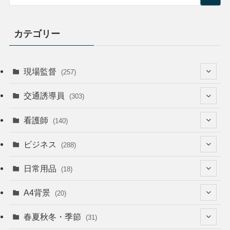
カテゴリー
現場監督
(257)
(52)
交通誘導員
(303)
(74)
(64)
看護師
(140)
(68)
(53)
(53)
ビジネス
(288)
(26)
(55)
(36)
(120)
日常用品
(18)
(28)
(51)
(22)
(12)
(168)
(6)
A4背景
(20)
(37)
(52)
(18)
(49)
(8)
(13)
(5)
春夏秋冬・季節
(31)
(22)
(41)