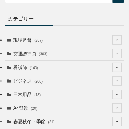
カテゴリー
現場監督
(257)
(52)
交通誘導員
(303)
(74)
(64)
看護師
(140)
(68)
(53)
(53)
ビジネス
(288)
(26)
(55)
(36)
(120)
日常用品
(18)
(28)
(51)
(22)
(12)
(168)
(6)
A4背景
(20)
(37)
(52)
(18)
(49)
(8)
(13)
(5)
春夏秋冬・季節
(31)
(22)
(41)