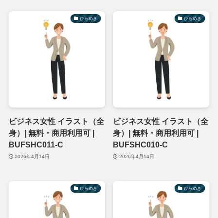
ひらめき
ひらめき
ビジネス女性 イラスト（全
ビジネス女性 イラスト（全
身）| 無料・商用利用可 |
身）| 無料・商用利用可 |
BUFSHC011-C
BUFSHC010-C
2026年4月14日
2026年4月14日
ひらめき
ひらめき