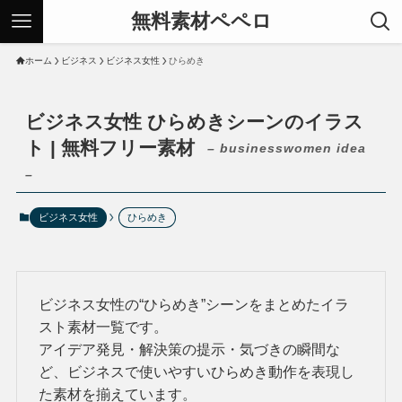
無料素材ペペロ
ホーム
ビジネス
ビジネス女性
ひらめき
ビジネス女性 ひらめきシーンのイラス
ト | 無料フリー素材
– businesswomen idea
–
ビジネス女性
ひらめき
ビジネス女性の“ひらめき”シーンをまとめたイラ
スト素材一覧です。
アイデア発見・解決策の提示・気づきの瞬間な
ど、ビジネスで使いやすいひらめき動作を表現し
た素材を揃えています。