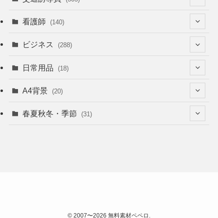
(74)
(64)
看護師
(140)
(68)
(53)
(53)
ビジネス
(288)
(26)
(55)
(36)
(120)
日常用品
(18)
(28)
(51)
(22)
(12)
(168)
(6)
A4背景
(20)
(37)
(52)
(18)
(49)
(8)
(13)
(5)
春夏秋冬・季節
(31)
(22)
(41)
(24)
(33)
(48)
(15)
(31)
(22)
(9)
(46)
(31)
(12)
(22)
(18)
(16)
(16)
(20)
(22)
©
2007〜2026 無料素材ペペロ.