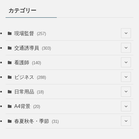
カテゴリー
現場監督
(257)
(52)
交通誘導員
(303)
(74)
(64)
看護師
(140)
(68)
(53)
(53)
ビジネス
(288)
(26)
(55)
(36)
(120)
日常用品
(18)
(28)
(51)
(22)
(12)
(168)
(6)
A4背景
(20)
(37)
(52)
(18)
(49)
(8)
(13)
(5)
春夏秋冬・季節
(31)
(22)
(41)
(24)
(33)
(48)
(15)
(31)