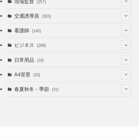
現場監督
(257)
(52)
交通誘導員
(303)
(74)
(64)
看護師
(140)
(68)
(53)
(53)
ビジネス
(288)
(26)
(55)
(36)
(120)
日常用品
(18)
(28)
(51)
(22)
(12)
(168)
(6)
A4背景
(20)
(37)
(52)
(18)
(49)
(8)
(13)
(5)
春夏秋冬・季節
(31)
(22)
(41)
(24)
(33)
(48)
(15)
(31)
(22)
(9)
(46)
(31)
(12)
(22)
(18)
(16)
(16)