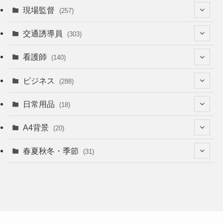
現場監督
(257)
(52)
交通誘導員
(303)
(74)
(64)
看護師
(140)
(68)
(53)
(53)
ビジネス
(288)
(26)
(55)
(36)
(120)
日常用品
(18)
(28)
(51)
(22)
(12)
(168)
(6)
A4背景
(20)
(37)
(52)
(18)
(49)
(8)
(13)
(5)
春夏秋冬・季節
(31)
(22)
(41)
(24)
(33)
(48)
(15)
(31)
(22)
(9)
(46)
(31)
(12)
(22)
(18)