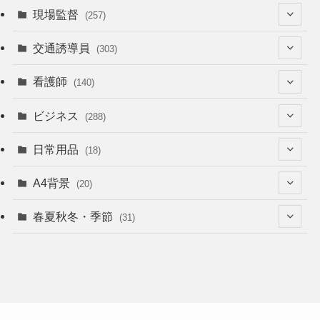
現場監督
(257)
(52)
交通誘導員
(303)
(74)
(64)
看護師
(140)
(68)
(53)
(53)
ビジネス
(288)
(26)
(55)
(36)
(120)
日常用品
(18)
(28)
(51)
(22)
(12)
(168)
(6)
A4背景
(20)
(37)
(52)
(18)
(49)
(8)
(13)
(5)
春夏秋冬・季節
(31)
(22)
(41)
(24)
(33)
(48)
(15)
(31)
(22)
(9)
(46)
(31)
(12)
(22)
(18)