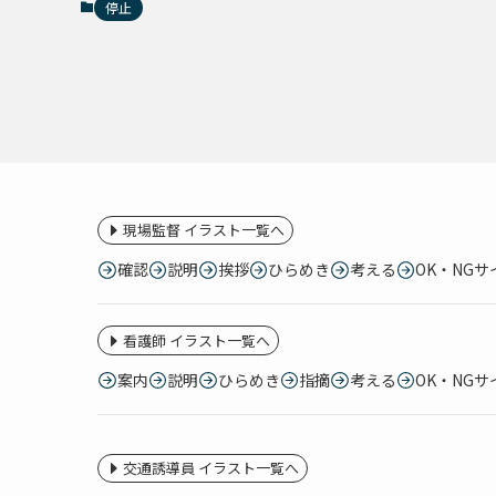
停止
現場監督 イラスト一覧へ
確認
説明
挨拶
ひらめき
考える
OK・NGサ
看護師 イラスト一覧へ
案内
説明
ひらめき
指摘
考える
OK・NGサ
交通誘導員 イラスト一覧へ