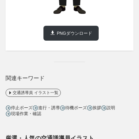
PNGダウンロード
関連キーワード
交通誘導員 イラスト一覧
停止ポーズ
進行・誘導
待機ポーズ
挨拶
説明
現場作業・確認
厳選・人気の交通誘導員イラスト