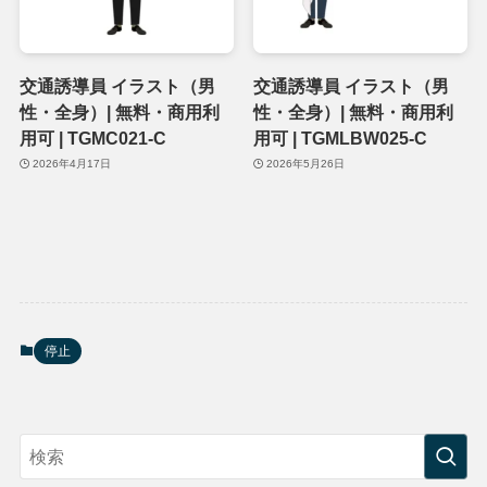
交通誘導員 イラスト（男
交通誘導員 イラスト（男
性・全身）| 無料・商用利
性・全身）| 無料・商用利
用可 | TGMC021-C
用可 | TGMLBW025-C
2026年4月17日
2026年5月26日
停止