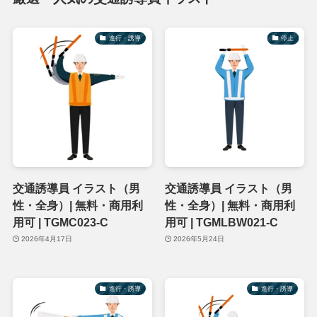
進行・誘導
停止
交通誘導員 イラスト（男
交通誘導員 イラスト（男
性・全身）| 無料・商用利
性・全身）| 無料・商用利
用可 | TGMC023-C
用可 | TGMLBW021-C
2026年4月17日
2026年5月24日
進行・誘導
進行・誘導