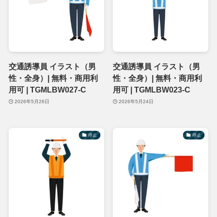
交通誘導員 イラスト（男
交通誘導員 イラスト（男
性・全身）| 無料・商用利
性・全身）| 無料・商用利
用可 | TGMLBW027-C
用可 | TGMLBW023-C
2026年5月26日
2026年5月24日
停止
停止