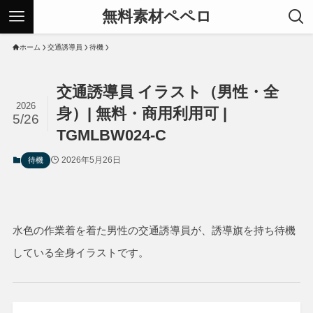
無料素材ペペロ
ホーム
交通誘導員
待機
交通誘導員 イラスト（男性・全
2026
身）| 無料・商用利用可 |
5/26
TGMLBW024-C
2026年5月26日
待機
水色の作業着を着た男性の交通誘導員が、誘導旗を持ち待機
している全身イラストです。