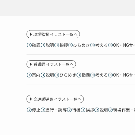
現場監督 イラスト一覧へ
確認
説明
挨拶
ひらめき
考える
OK・NGサ
看護師 イラスト一覧へ
案内
説明
ひらめき
指摘
考える
OK・NGサ
交通誘導員 イラスト一覧へ
停止
進行・誘導
待機
挨拶
説明
現場作業・