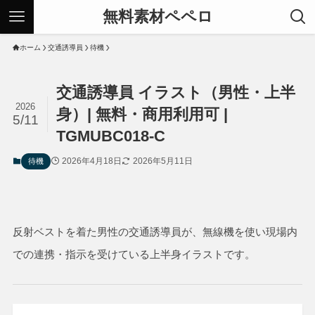
無料素材ペペロ
ホーム
交通誘導員
待機
交通誘導員 イラスト（男性・上半
2026
身）| 無料・商用利用可 |
5/11
TGMUBC018-C
2026年4月18日
2026年5月11日
待機
反射ベストを着た男性の交通誘導員が、無線機を使い現場内
での連携・指示を受けている上半身イラストです。