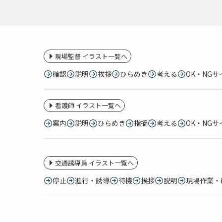
現場監督 イラスト一覧へ
確認
説明
挨拶
ひらめき
考える
OK・NGサ
看護師 イラスト一覧へ
案内
説明
ひらめき
指摘
考える
OK・NGサ
交通誘導員 イラスト一覧へ
停止
進行・誘導
待機
挨拶
説明
現場作業・