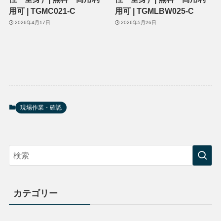
用可 | TGMC021-C
用可 | TGMLBW025-C
2026年4月17日
2026年5月26日
現場作業・確認
カテゴリー