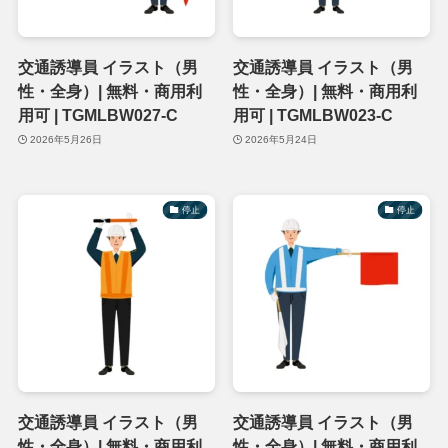
交通誘導員 イラスト（男
交通誘導員 イラスト（男
性・全身）| 無料・商用利
性・全身）| 無料・商用利
用可 | TGMLBW027-C
用可 | TGMLBW023-C
2026年5月26日
2026年5月24日
停止
停止
交通誘導員 イラスト（男
交通誘導員 イラスト（男
性・全身）| 無料・商用利
性・全身）| 無料・商用利