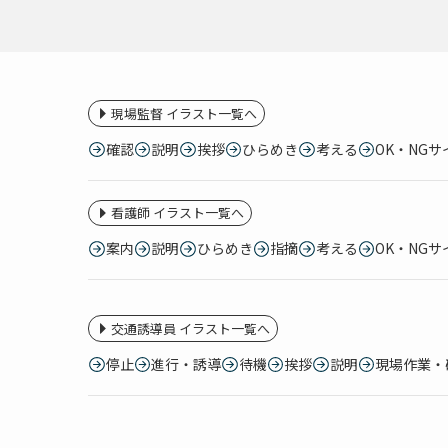
現場監督 イラスト一覧へ
確認
説明
挨拶
ひらめき
考える
OK・NGサ
看護師 イラスト一覧へ
案内
説明
ひらめき
指摘
考える
OK・NGサ
交通誘導員 イラスト一覧へ
停止
進行・誘導
待機
挨拶
説明
現場作業・