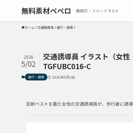
無料素材ペペロ
商用可・フリーイラスト
ホーム
交通誘導員
進行・誘導
交通誘導員 イラスト（女性・
2026
5/02
TGFUBC016-C
進行・誘導
2026年5月2日
反射ベストを着た女性の交通誘導員が、歩行者に誘導