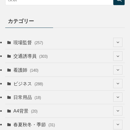
カテゴリー
現場監督
(257)
(52)
交通誘導員
(303)
(74)
(64)
看護師
(140)
(68)
(53)
(53)
ビジネス
(288)
(26)
(55)
(36)
(120)
日常用品
(18)
(28)
(51)
(22)
(12)
(168)
(6)
A4背景
(20)
(37)
(52)
(18)
(49)
(8)
(13)
(5)
春夏秋冬・季節
(31)