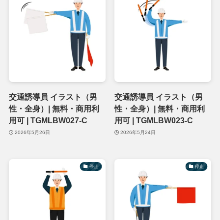
交通誘導員 イラスト（男
交通誘導員 イラスト（男
性・全身）| 無料・商用利
性・全身）| 無料・商用利
用可 | TGMLBW027-C
用可 | TGMLBW023-C
2026年5月26日
2026年5月24日
停止
停止