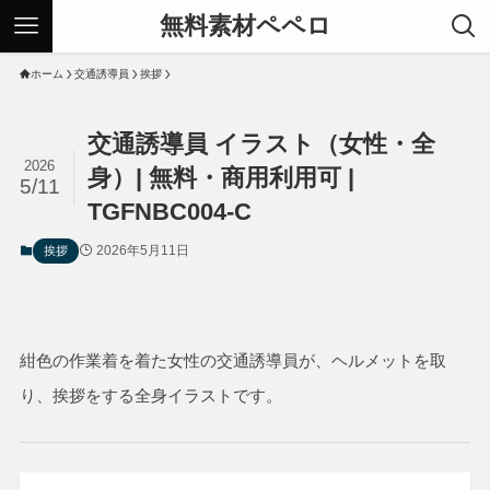
無料素材ペペロ
ホーム
交通誘導員
挨拶
交通誘導員 イラスト（女性・全
2026
身）| 無料・商用利用可 |
5/11
TGFNBC004-C
2026年5月11日
挨拶
紺色の作業着を着た女性の交通誘導員が、ヘルメットを取
り、挨拶をする全身イラストです。