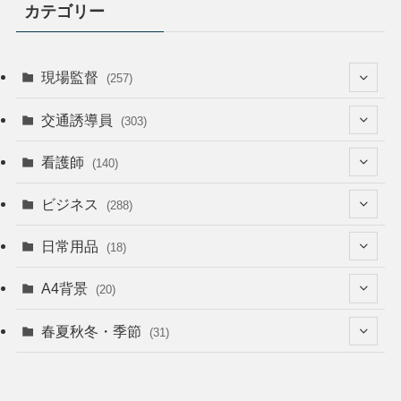
カテゴリー
現場監督
(257)
(52)
交通誘導員
(303)
(74)
(64)
看護師
(140)
(68)
(53)
(53)
ビジネス
(288)
(26)
(55)
(36)
(120)
日常用品
(18)
(28)
(51)
(22)
(12)
(168)
(6)
A4背景
(20)
(37)
(52)
(18)
(49)
(8)
(13)
(5)
春夏秋冬・季節
(31)
(22)
(41)
(24)
(33)
(48)
(15)
(31)
(22)
(9)
(46)