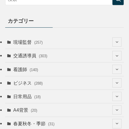
カテゴリー
現場監督
(257)
(52)
交通誘導員
(303)
(74)
(64)
看護師
(140)
(68)
(53)
(53)
ビジネス
(288)
(26)
(55)
(36)
(120)
日常用品
(18)
(28)
(51)
(22)
(12)
(168)
(6)
A4背景
(20)
(37)
(52)
(18)
(49)
(8)
(13)
(5)
春夏秋冬・季節
(31)