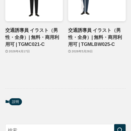
交通誘導員 イラスト（男
交通誘導員 イラスト（男
性・全身）| 無料・商用利
性・全身）| 無料・商用利
用可 | TGMC021-C
用可 | TGMLBW025-C
2026年4月17日
2026年5月26日
説明