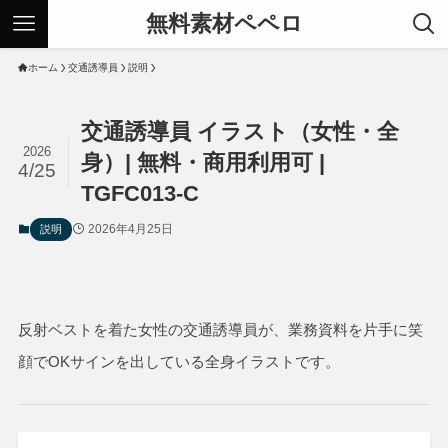
無料素材ペペロ
ホーム
交通誘導員
説明
交通誘導員 イラスト（女性・全
2026
身）| 無料・商用利用可 |
4/25
TGFC013-C
2026年4月25日
説明
反射ベストを着た女性の交通誘導員が、業務資料を片手に笑
顔でOKサインを出している全身イラストです。