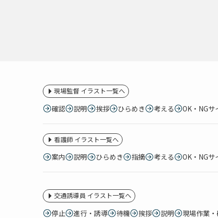
現場監督 イラスト一覧へ
確認
説明
挨拶
ひらめき
考える
OK・NGサ
看護師 イラスト一覧へ
案内
説明
ひらめき
指摘
考える
OK・NGサ
交通誘導員 イラスト一覧へ
停止
進行・誘導
待機
挨拶
説明
現場作業・