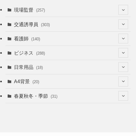
現場監督
(257)
(52)
交通誘導員
(303)
(74)
(64)
看護師
(140)
(68)
(53)
(53)
ビジネス
(288)
(26)
(55)
(36)
(120)
日常用品
(18)
(28)
(51)
(22)
(12)
(168)
(6)
A4背景
(20)
(37)
(52)
(18)
(49)
(8)
(13)
(5)
春夏秋冬・季節
(31)
(22)
(41)
(24)
(33)
(48)
(15)
(31)
(22)
(9)
(46)
(31)
(12)
(22)
(18)