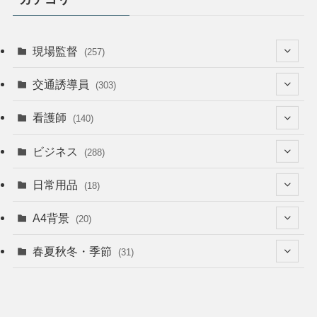
現場監督
(257)
(52)
交通誘導員
(303)
(74)
(64)
看護師
(140)
(68)
(53)
(53)
ビジネス
(288)
(26)
(55)
(36)
(120)
日常用品
(18)
(28)
(51)
(22)
(12)
(168)
(6)
A4背景
(20)
(37)
(52)
(18)
(49)
(8)
(13)
(5)
春夏秋冬・季節
(31)
(22)
(41)
(24)
(33)
(48)
(15)
(31)
(22)
(9)
(46)
(31)