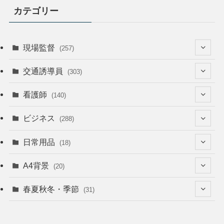
カテゴリー
現場監督
(257)
(52)
交通誘導員
(303)
(74)
(64)
看護師
(140)
(68)
(53)
(53)
ビジネス
(288)
(26)
(55)
(36)
(120)
日常用品
(18)
(28)
(51)
(22)
(12)
(168)
(6)
A4背景
(20)
(37)
(52)
(18)
(49)
(8)
(13)
(5)
春夏秋冬・季節
(31)
(22)
(41)
(24)
(33)
(48)
(15)
(31)