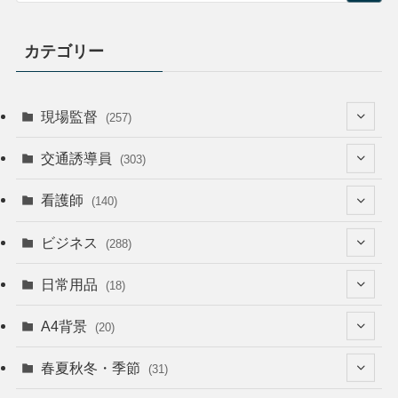
カテゴリー
現場監督
(257)
(52)
交通誘導員
(303)
(74)
(64)
看護師
(140)
(68)
(53)
(53)
ビジネス
(288)
(26)
(55)
(36)
(120)
日常用品
(18)
(28)
(51)
(22)
(12)
(168)
(6)
A4背景
(20)
(37)
(52)
(18)
(49)
(8)
(13)
(5)
春夏秋冬・季節
(31)
(22)
(41)
(24)
(33)
(48)