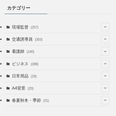
カテゴリー
現場監督
(257)
(52)
交通誘導員
(303)
(74)
(64)
看護師
(140)
(68)
(53)
(53)
ビジネス
(288)
(26)
(55)
(36)
(120)
日常用品
(18)
(28)
(51)
(22)
(12)
(168)
(6)
A4背景
(20)
(37)
(52)
(18)
(49)
(8)
(13)
(5)
春夏秋冬・季節
(31)
(22)
(41)
(24)
(33)
(48)
(15)
(31)