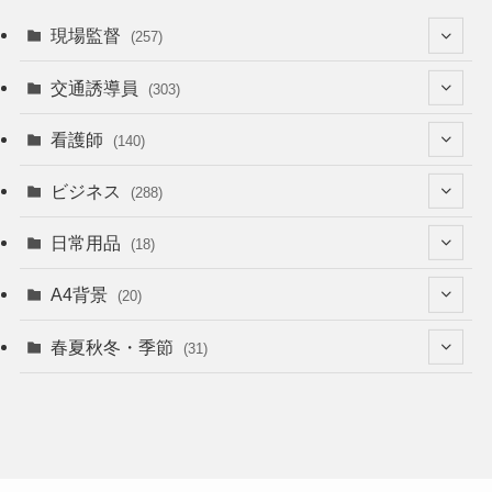
現場監督
(257)
(52)
交通誘導員
(303)
(74)
(64)
看護師
(140)
(68)
(53)
(53)
ビジネス
(288)
(26)
(55)
(36)
(120)
日常用品
(18)
(28)
(51)
(22)
(12)
(168)
(6)
A4背景
(20)
(37)
(52)
(18)
(49)
(8)
(13)
(5)
春夏秋冬・季節
(31)
(22)
(41)
(24)
(33)
(48)
(15)
(31)
(22)
(9)
(46)
(31)
(12)
(22)
(18)