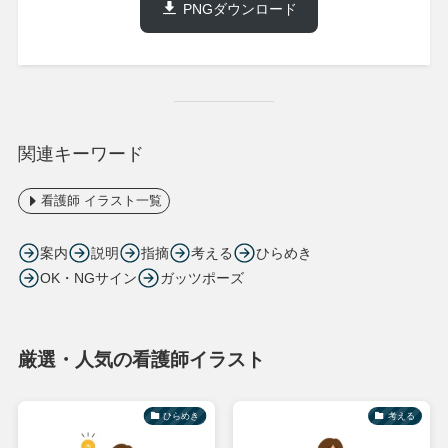
PNGダウンロード
関連キーワード
看護師 イラスト一覧
案内
説明
指摘
考える
ひらめき
OK・NGサイン
ガッツポーズ
厳選・人気の看護師イラスト
ひらめき
考える