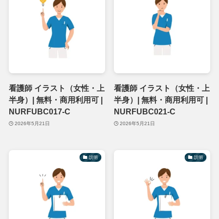
看護師 イラスト（女性・上
看護師 イラスト（女性・上
半身）| 無料・商用利用可 |
半身）| 無料・商用利用可 |
NURFUBC017-C
NURFUBC021-C
2026年5月21日
2026年5月21日
説明
説明