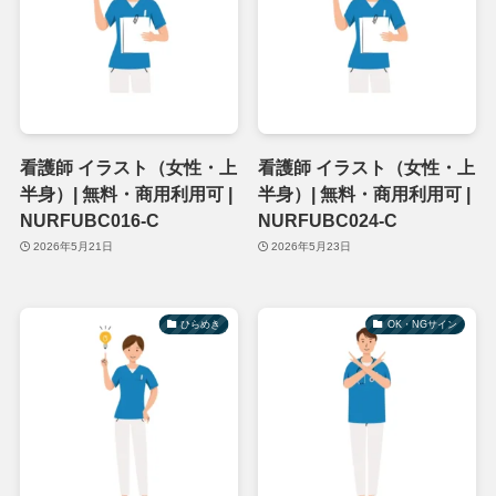
看護師 イラスト（女性・上
看護師 イラスト（女性・上
半身）| 無料・商用利用可 |
半身）| 無料・商用利用可 |
NURFUBC016-C
NURFUBC024-C
2026年5月21日
2026年5月23日
ひらめき
OK・NGサイン