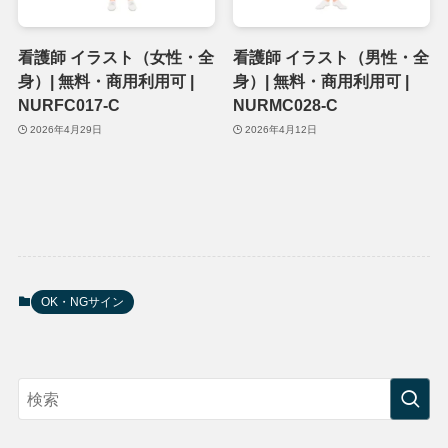
看護師 イラスト（女性・全
看護師 イラスト（男性・全
身）| 無料・商用利用可 |
身）| 無料・商用利用可 |
NURFC017-C
NURMC028-C
2026年4月29日
2026年4月12日
OK・NGサイン