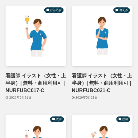
ひらめき
考える
看護師 イラスト（女性・上
看護師 イラスト（女性・上
半身）| 無料・商用利用可 |
半身）| 無料・商用利用可 |
NURFUBC017-C
NURFUBC021-C
2026年5月21日
2026年5月21日
説明
説明