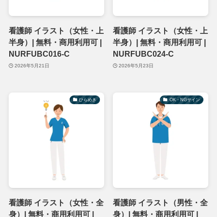
看護師 イラスト（女性・上
看護師 イラスト（女性・上
半身）| 無料・商用利用可 |
半身）| 無料・商用利用可 |
NURFUBC016-C
NURFUBC024-C
2026年5月21日
2026年5月23日
ひらめき
OK・NGサイン
看護師 イラスト（女性・全
看護師 イラスト（男性・全
身）| 無料・商用利用可 |
身）| 無料・商用利用可 |