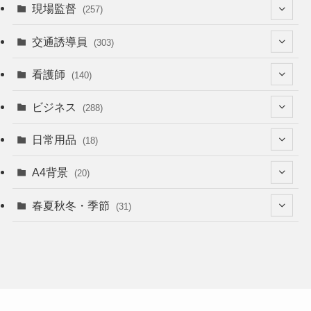
現場監督
(257)
(52)
交通誘導員
(303)
(74)
(64)
看護師
(140)
(68)
(53)
(53)
ビジネス
(288)
(26)
(55)
(36)
(120)
日常用品
(18)
(28)
(51)
(22)
(12)
(168)
(6)
A4背景
(20)
(37)
(52)
(18)
(49)
(8)
(13)
(5)
春夏秋冬・季節
(31)
(22)
(41)
(24)
(33)
(48)
(15)
(31)
(22)
(9)
(46)
(31)
(12)
(22)
(18)