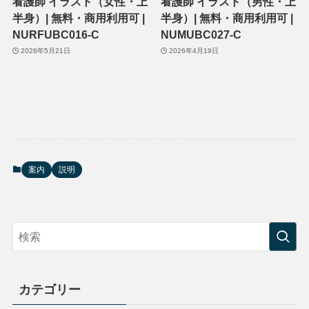
看護師 イラスト（女性・上
看護師 イラスト（男性・上
半身）| 無料・商用利用可 |
半身）| 無料・商用利用可 |
NURFUBC016-C
NUMUBC027-C
2026年5月21日
2026年4月19日
案内
説明
カテゴリー