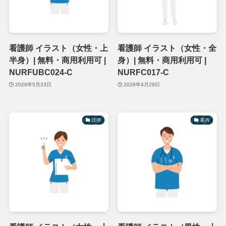
看護師 イラスト（女性・上
看護師 イラスト（女性・全
半身）| 無料・商用利用可 |
身）| 無料・商用利用可 |
NURFUBC024-C
NURFC017-C
2026年5月23日
2026年4月29日
説明
案内