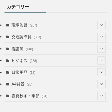
カテゴリー
現場監督
(257)
(52)
交通誘導員
(303)
(74)
(64)
看護師
(140)
(68)
(53)
(53)
ビジネス
(288)
(26)
(55)
(36)
(120)
日常用品
(18)
(28)
(51)
(22)
(12)
(168)
(6)
A4背景
(20)
(37)
(52)
(18)
(49)
(8)
(13)
(5)
春夏秋冬・季節
(31)
(22)
(41)
(24)
(33)
(48)
(15)
(31)