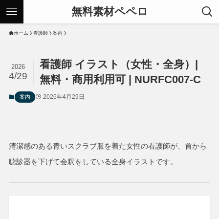
無料素材ペペロ
ホーム
看護師
案内
看護師 イラスト（女性・全身）|
2026
4/29
無料・商用利用可 | NURFC007-C
2026年4月29日
案内
清潔感のある青いスクラブ服を着た女性の看護師が、首から
聴診器を下げて会釈をしている全身イラストです。