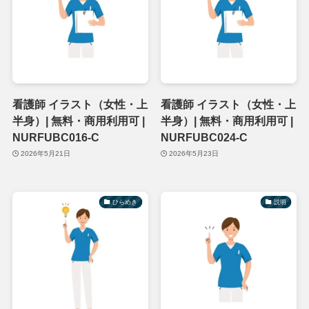
看護師 イラスト（女性・上
看護師 イラスト（女性・上
半身）| 無料・商用利用可 |
半身）| 無料・商用利用可 |
NURFUBC016-C
NURFUBC024-C
2026年5月21日
2026年5月23日
ひらめき
説明