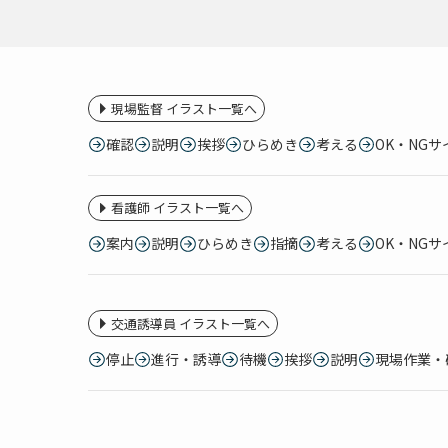
現場監督 イラスト一覧へ
確認
説明
挨拶
ひらめき
考える
OK・NGサ
看護師 イラスト一覧へ
案内
説明
ひらめき
指摘
考える
OK・NGサ
交通誘導員 イラスト一覧へ
停止
進行・誘導
待機
挨拶
説明
現場作業・