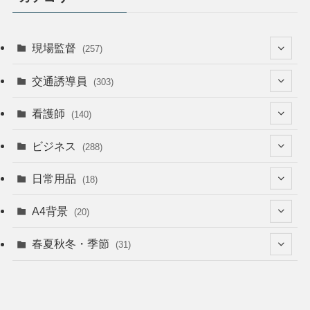
現場監督
(257)
(52)
交通誘導員
(303)
(74)
(64)
看護師
(140)
(68)
(53)
(53)
ビジネス
(288)
(26)
(55)
(36)
(120)
日常用品
(18)
(28)
(51)
(22)
(12)
(168)
(6)
A4背景
(20)
(37)
(52)
(18)
(49)
(8)
(13)
(5)
春夏秋冬・季節
(31)
(22)
(41)
(24)
(33)
(48)
(15)
(31)
(22)
(9)
(46)
(31)