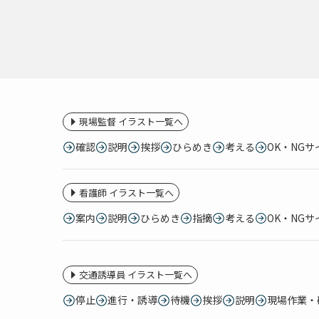
現場監督 イラスト一覧へ
確認
説明
挨拶
ひらめき
考える
OK・NGサ
看護師 イラスト一覧へ
案内
説明
ひらめき
指摘
考える
OK・NGサ
交通誘導員 イラスト一覧へ
停止
進行・誘導
待機
挨拶
説明
現場作業・