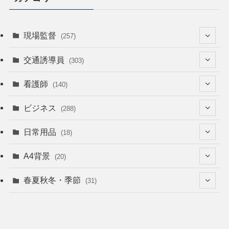
現場監督
(257)
(52)
交通誘導員
(303)
(74)
(64)
看護師
(140)
(68)
(53)
(53)
ビジネス
(288)
(26)
(55)
(36)
(120)
日常用品
(18)
(28)
(51)
(22)
(12)
(168)
(6)
A4背景
(20)
(37)
(52)
(18)
(49)
(8)
(13)
(5)
春夏秋冬・季節
(31)
(22)
(41)
(24)
(33)
(48)
(15)
(31)
(22)
(9)
(46)
(31)